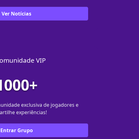
Ver Notícias
Comunidade VIP
1000+
unidade exclusiva de jogadores e
rtilhe experiências!
Entrar Grupo