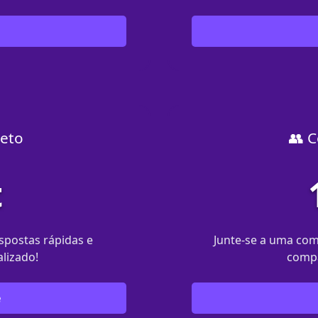
reto
👥 
t
espostas rápidas e
Junte-se a uma com
lizado!
compa
e