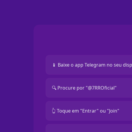
📱 Baixe o app Telegram no seu disp
🔍 Procure por "@7RROficial"
👆 Toque em "Entrar" ou "Join"