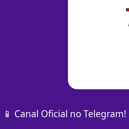
📱 Canal Oficial no Telegram!