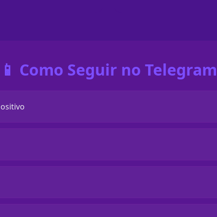
📱 Como Seguir no Telegram
ositivo