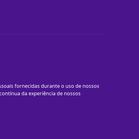
ssoais fornecidas durante o uso de nossos
 contínua da experiência de nossos