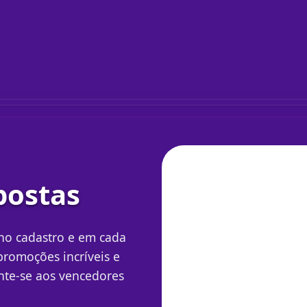
postas
no cadastro e em cada
promoções incríveis e
unte-se aos vencedores