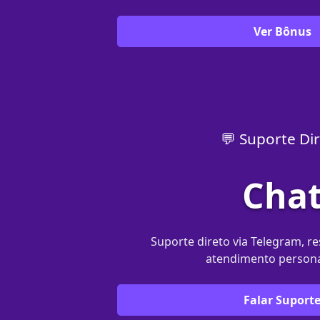
Ver Bônus
💬 Suporte Di
Cha
Suporte direto via Telegram, r
atendimento persona
Falar Suport