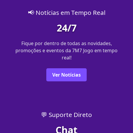
📢 Notícias em Tempo Real
24/7
Fique por dentro de todas as novidades,
promoções e eventos da 7M7 Jogo em tempo
real!
Ver Notícias
💬 Suporte Direto
Chat