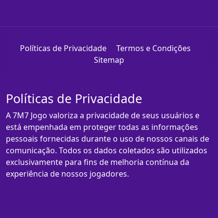
Políticas de Privacidade
Termos e Condições
Sitemap
Políticas de Privacidade
A 7M7 Jogo valoriza a privacidade de seus usuários e
está empenhada em proteger todas as informações
pessoais fornecidas durante o uso de nossos canais de
comunicação. Todos os dados coletados são utilizados
exclusivamente para fins de melhoria contínua da
experiência de nossos jogadores.