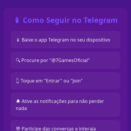
📱 Como Seguir no Telegram
📱 Baixe o app Telegram no seu dispositivo
🔍 Procure por "@7GamesOficial"
👆 Toque em "Entrar" ou "Join"
🔔 Ative as notificações para não perder
nada
💬 Participe das conversas e interaja