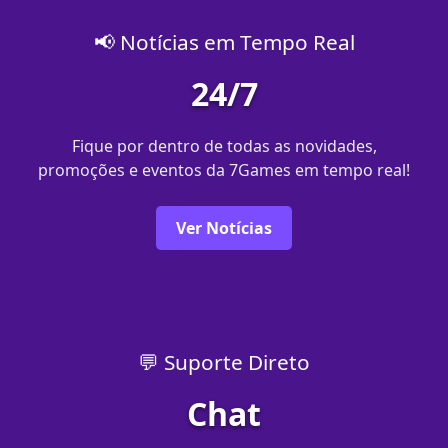
📢 Notícias em Tempo Real
24/7
Fique por dentro de todas as novidades,
promoções e eventos da 7Games em tempo real!
Ver Notícias
💬 Suporte Direto
Chat