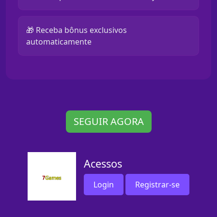
🎁 Receba bônus exclusivos
automaticamente
SEGUIR AGORA
Acessos
Login
Registrar-se