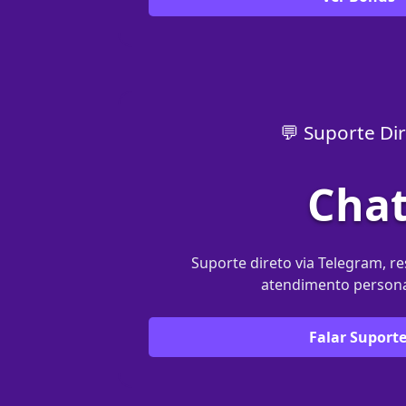
💬 Suporte Di
Cha
Suporte direto via Telegram, r
atendimento persona
Falar Suport