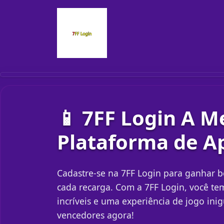
📱 7FF Login A M
Plataforma de A
Cadastre-se na 7FF Login para ganhar 
cada recarga. Com a 7FF Login, você t
incríveis e uma experiência de jogo inig
vencedores agora!