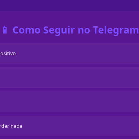
📱 Como Seguir no Telegram
ositivo
erder nada