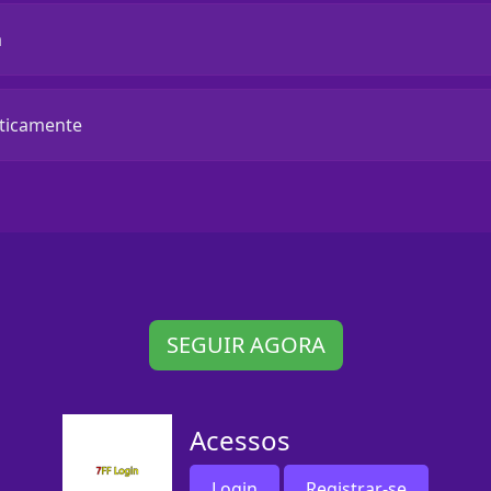
a
aticamente
SEGUIR AGORA
Acessos
Login
Registrar-se