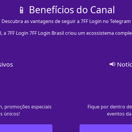
📱 Benefícios do Canal
Descubra as vantagens de seguir a 7FF Login no Telegram
 a 7FF Login 7FF Login Brasil criou um ecossistema complet
sivos
📢 Notí
m, promoções especiais
Fique por dentro d
s únicos!
eventos da