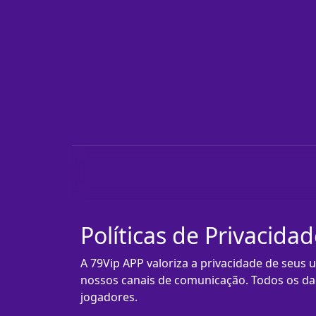
Políticas de Privacida
A 79Vip APP valoriza a privacidade de seus
nossos canais de comunicação. Todos os dad
jogadores.