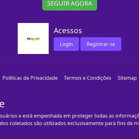
SEGUIR AGORA
Acessos
Login
Registrar-se
Políticas de Privacidade
Termos e Condições
Sitemap
de
 usuários e está empenhada em proteger todas as informaç
os coletados são utilizados exclusivamente para fins de m