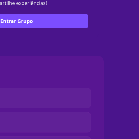
rtilhe experiências!
Entrar Grupo