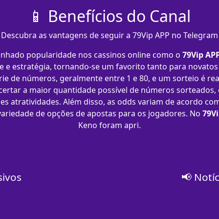
📱 Benefícios do Canal
Descubra as vantagens de seguir a 79Vip APP no Telegram
anhado popularidade nos cassinos online como o
79Vip AP
e e estratégia, tornando-se um favorito tanto para novatos
rie de números, geralmente entre 1 e 80, e um sorteio é r
acertar a maior quantidade possível de números sorteados, 
es atratividades. Além disso, as odds variam de acordo co
variedade de opções de apostas para os jogadores. No
79V
Keno foram apri.
sivos
📢 Notí