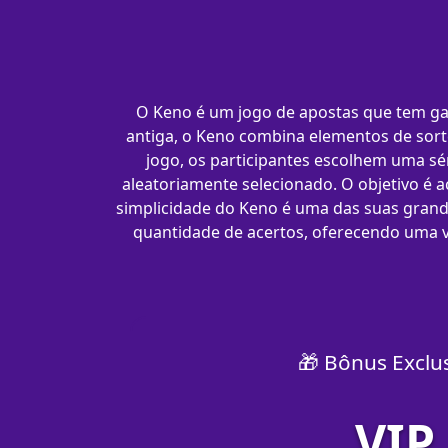
O Keno é um jogo de apostas que tem g
antiga, o Keno combina elementos de sort
jogo, os participantes escolhem uma sé
aleatoriamente selecionado. O objetivo é 
simplicidade do Keno é uma das suas grand
quantidade de acertos, oferecendo uma 
🎁 Bônus Exclu
VIP