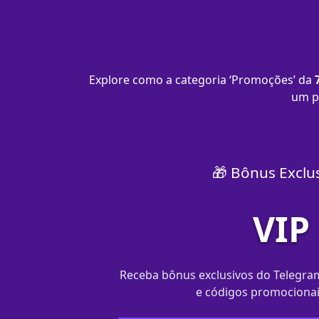
Explore como a categoria ‘Promoções’ da
um p
🎁 Bônus Exclu
VIP
Receba bônus exclusivos do Telegra
e códigos promocionai