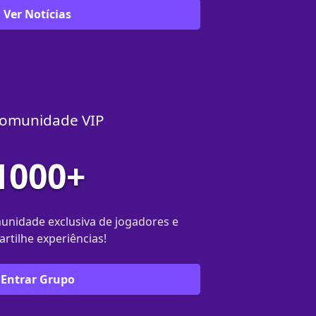
Ver Notícias
Comunidade VIP
1000+
unidade exclusiva de jogadores e
rtilhe experiências!
Entrar Grupo