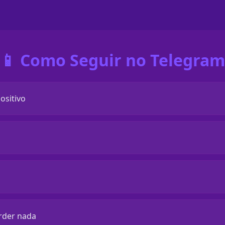
📱 Como Seguir no Telegram
ositivo
erder nada