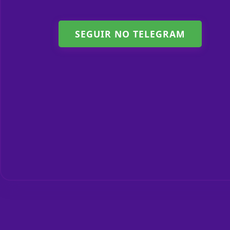
SEGUIR NO TELEGRAM