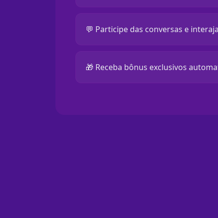
💬 Participe das conversas e interaj
🎁 Receba bônus exclusivos autom