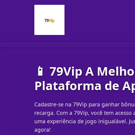
📱 79Vip A Melho
Plataforma de A
Cadastre-se na 79Vip para ganhar bônu
recarga. Com a 79Vip, você tem acesso 
uma experiência de jogo inigualável. J
agora!