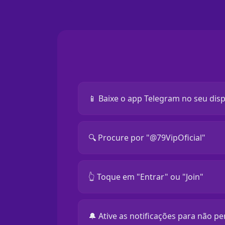
📱 Baixe o app Telegram no seu disp
🔍 Procure por "@79VipOficial"
👆 Toque em "Entrar" ou "Join"
🔔 Ative as notificações para não p