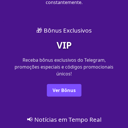
constantemente.
🎁 Bônus Exclusivos
VIP
Receba bônus exclusivos do Telegram,
promoções especiais e códigos promocionais
únicos!
Ver Bônus
📢 Notícias em Tempo Real