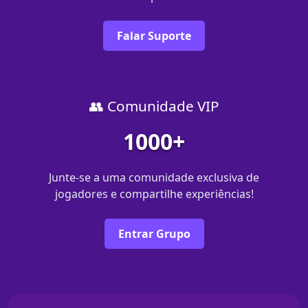
Falar Suporte
👥 Comunidade VIP
1000+
Junte-se a uma comunidade exclusiva de
jogadores e compartilhe experiências!
Entrar Grupo