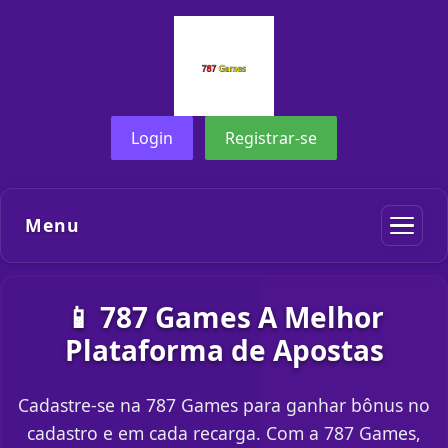
Login
Registrar-se
Menu
📱 787 Games A Melhor
Plataforma de Apostas
Cadastre-se na 787 Games para ganhar bônus no
cadastro e em cada recarga. Com a 787 Games,