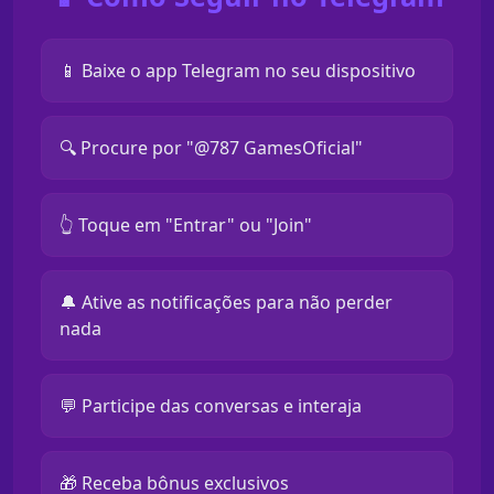
📱 Baixe o app Telegram no seu dispositivo
🔍 Procure por "@787 GamesOficial"
👆 Toque em "Entrar" ou "Join"
🔔 Ative as notificações para não perder
nada
💬 Participe das conversas e interaja
🎁 Receba bônus exclusivos