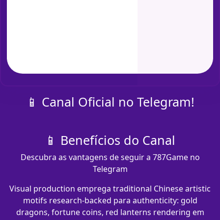
📱 Canal Oficial no Telegram!
📱 Benefícios do Canal
Descubra as vantagens de seguir a 787Game no
Telegram
Visual production emprega traditional Chinese artistic
motifs research-backed para authenticity: gold
dragons, fortune coins, red lanterns rendering em