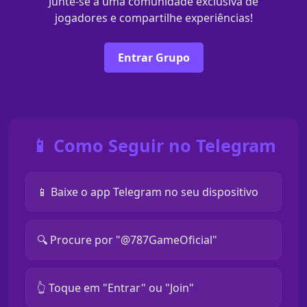
Junte-se a uma comunidade exclusiva de
jogadores e compartilhe experiências!
Entrar Grupo
📱 Como Seguir no Telegram
📱 Baixe o app Telegram no seu dispositivo
🔍 Procure por "@787GameOficial"
👆 Toque em "Entrar" ou "Join"