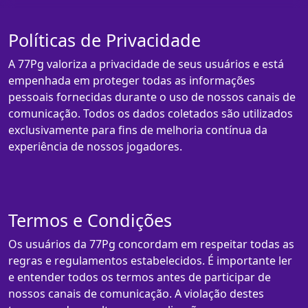
Políticas de Privacidade
A 77Pg valoriza a privacidade de seus usuários e está
empenhada em proteger todas as informações
pessoais fornecidas durante o uso de nossos canais de
comunicação. Todos os dados coletados são utilizados
exclusivamente para fins de melhoria contínua da
experiência de nossos jogadores.
Termos e Condições
Os usuários da 77Pg concordam em respeitar todas as
regras e regulamentos estabelecidos. É importante ler
e entender todos os termos antes de participar de
nossos canais de comunicação. A violação destes