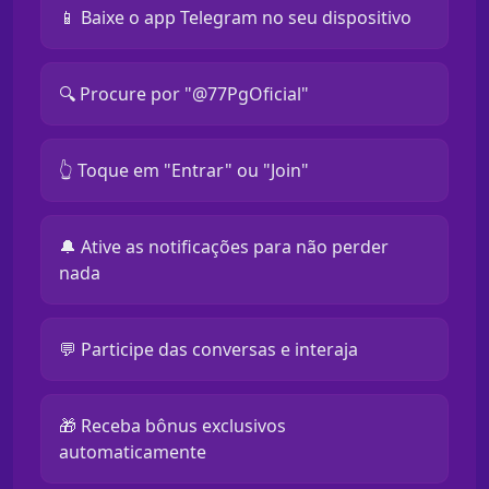
📱 Baixe o app Telegram no seu dispositivo
🔍 Procure por "@77PgOficial"
👆 Toque em "Entrar" ou "Join"
🔔 Ative as notificações para não perder
nada
💬 Participe das conversas e interaja
🎁 Receba bônus exclusivos
automaticamente