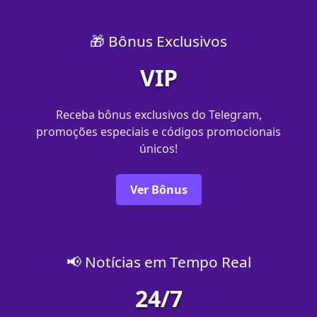
🎁 Bônus Exclusivos
VIP
Receba bônus exclusivos do Telegram,
promoções especiais e códigos promocionais
únicos!
Ver Bônus
📢 Notícias em Tempo Real
24/7