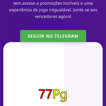
tem acesso a promoções incríveis e uma
experiência de jogo inigualável. Junte-se aos
vencedores agora!
SEGUIR NO TELEGRAM