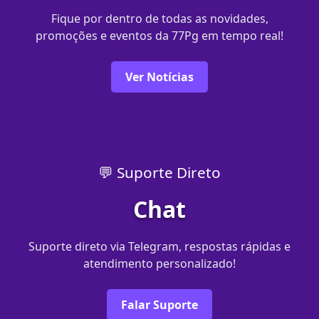
Fique por dentro de todas as novidades,
promoções e eventos da 77Pg em tempo real!
Ver Notícias
💬 Suporte Direto
Chat
Suporte direto via Telegram, respostas rápidas e
atendimento personalizado!
Falar Suporte