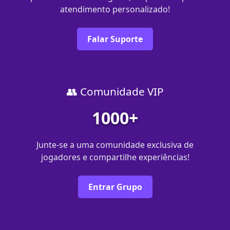
atendimento personalizado!
Falar Suporte
👥 Comunidade VIP
1000+
Junte-se a uma comunidade exclusiva de
jogadores e compartilhe experiências!
Entrar Grupo