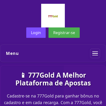
Login
Registrar-se
Menu
📱 777Gold A Melhor
Plataforma de Apostas
Cadastre-se na 777Gold para ganhar bônus no
cadastro e em cada recarga. Com a 777Gold, você