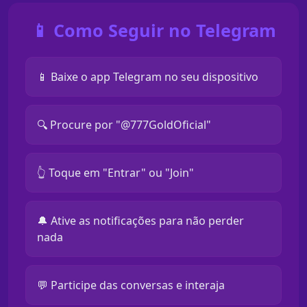
📱 Como Seguir no Telegram
📱 Baixe o app Telegram no seu dispositivo
🔍 Procure por "@777GoldOficial"
👆 Toque em "Entrar" ou "Join"
🔔 Ative as notificações para não perder
nada
💬 Participe das conversas e interaja