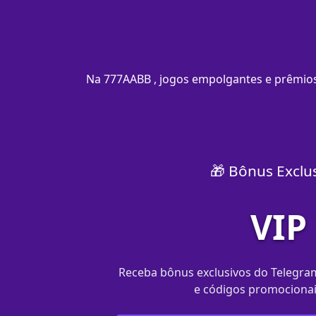
Na 777AABB , jogos empolgantes e prêmios
🎁 Bônus Exclu
VIP
Receba bônus exclusivos do Telegra
e códigos promocionai