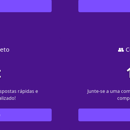
reto
👥 
t
espostas rápidas e
Junte-se a uma com
lizado!
compa
e