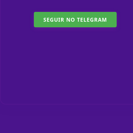
SEGUIR NO TELEGRAM