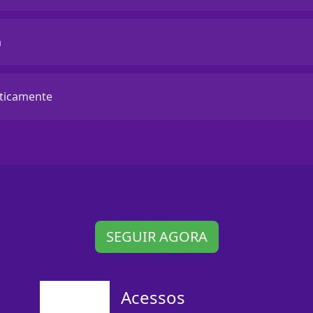
a
aticamente
SEGUIR AGORA
Acessos