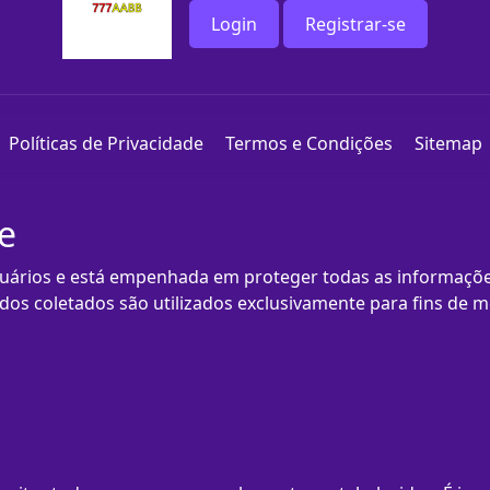
Login
Registrar-se
Políticas de Privacidade
Termos e Condições
Sitemap
de
usuários e está empenhada em proteger todas as informaçõe
os coletados são utilizados exclusivamente para fins de m