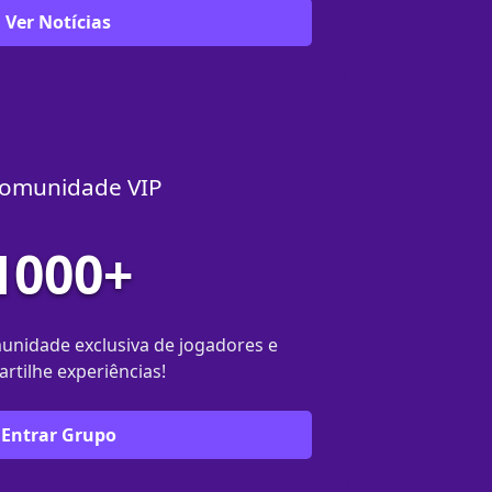
Ver Notícias
Comunidade VIP
1000+
unidade exclusiva de jogadores e
rtilhe experiências!
Entrar Grupo