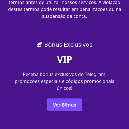
termos antes de utilizar nossos serviços. A violação
destes termos pode resultar em penalizações ou na
suspensão da conta.
🎁 Bônus Exclusivos
VIP
Receba bônus exclusivos do Telegram,
promoções especiais e códigos promocionais
únicos!
Ver Bônus