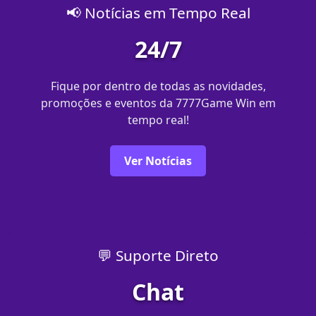
📢 Notícias em Tempo Real
24/7
Fique por dentro de todas as novidades,
promoções e eventos da 7777Game Win em
tempo real!
Ver Notícias
💬 Suporte Direto
Chat