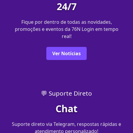
24/7
Fique por dentro de todas as novidades,
promoções e eventos da 76N Login em tempo
real!
Ver Notícias
💬 Suporte Direto
Chat
Suporte direto via Telegram, respostas rápidas e
atendimento personalizado!