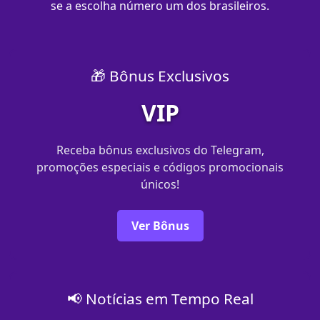
se a escolha número um dos brasileiros.
🎁 Bônus Exclusivos
VIP
Receba bônus exclusivos do Telegram,
promoções especiais e códigos promocionais
únicos!
Ver Bônus
📢 Notícias em Tempo Real