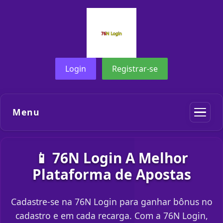
Login
Registrar-se
Menu
📱 76N Login A Melhor
Plataforma de Apostas
Cadastre-se na 76N Login para ganhar bônus no
cadastro e em cada recarga. Com a 76N Login,