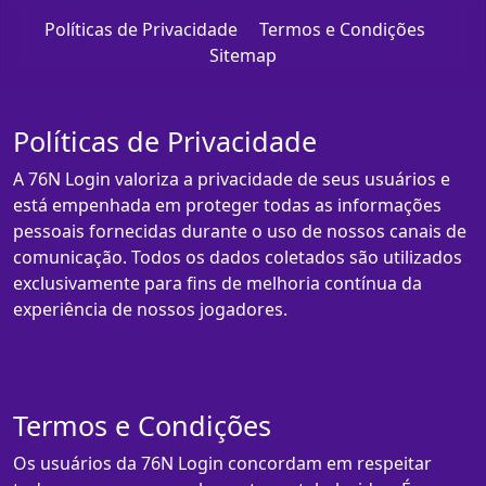
Políticas de Privacidade
Termos e Condições
Sitemap
Políticas de Privacidade
A 76N Login valoriza a privacidade de seus usuários e
está empenhada em proteger todas as informações
pessoais fornecidas durante o uso de nossos canais de
comunicação. Todos os dados coletados são utilizados
exclusivamente para fins de melhoria contínua da
experiência de nossos jogadores.
Termos e Condições
Os usuários da 76N Login concordam em respeitar