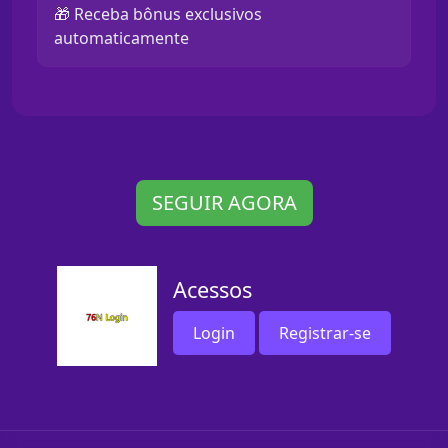
🎁 Receba bônus exclusivos
automaticamente
SEGUIR AGORA
Acessos
Login
Registrar-se