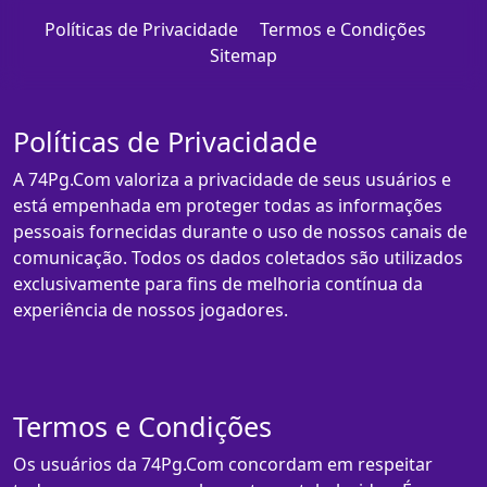
Políticas de Privacidade
Termos e Condições
Sitemap
Políticas de Privacidade
A 74Pg.Com valoriza a privacidade de seus usuários e
está empenhada em proteger todas as informações
pessoais fornecidas durante o uso de nossos canais de
comunicação. Todos os dados coletados são utilizados
exclusivamente para fins de melhoria contínua da
experiência de nossos jogadores.
Termos e Condições
Os usuários da 74Pg.Com concordam em respeitar