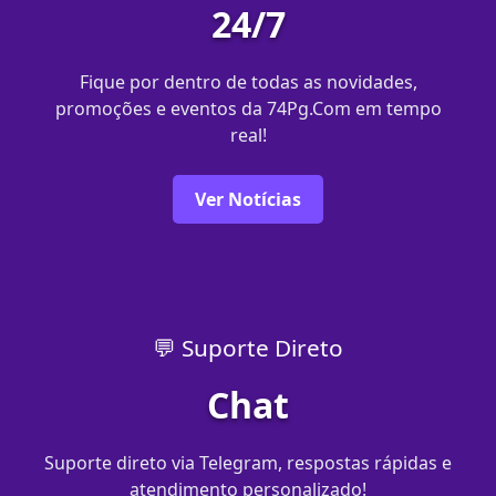
24/7
Fique por dentro de todas as novidades,
promoções e eventos da 74Pg.Com em tempo
real!
Ver Notícias
💬 Suporte Direto
Chat
Suporte direto via Telegram, respostas rápidas e
atendimento personalizado!