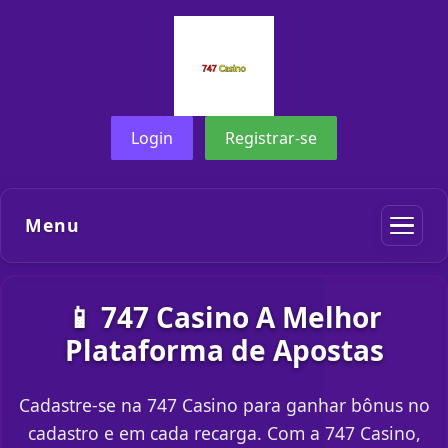
Login
Registrar-se
Menu
📱 747 Casino A Melhor
Plataforma de Apostas
Cadastre-se na 747 Casino para ganhar bônus no
cadastro e em cada recarga. Com a 747 Casino,