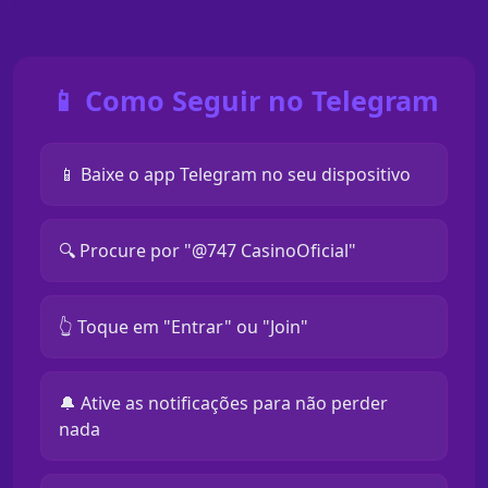
📱 Como Seguir no Telegram
📱 Baixe o app Telegram no seu dispositivo
🔍 Procure por "@747 CasinoOficial"
👆 Toque em "Entrar" ou "Join"
🔔 Ative as notificações para não perder
nada