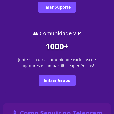
Falar Suporte
👥 Comunidade VIP
1000+
Junte-se a uma comunidade exclusiva de
jogadores e compartilhe experiências!
Entrar Grupo
📱 Como Seguir no Telegram