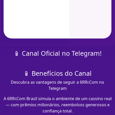
📱 Canal Oficial no Telegram!
📱 Benefícios do Canal
Descubra as vantagens de seguir a 6RRr.Com no
Telegram
A 6RRr.Com Brasil simula o ambiente de um cassino real
— com prêmios milionários, reembolsos generosos e
confiança total.