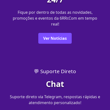
Fique por dentro de todas as novidades,
promoções e eventos da 6RRr.Com em tempo
real!
Ver Notícias
💬 Suporte Direto
Chat
Suporte direto via Telegram, respostas rápidas e
atendimento personalizado!