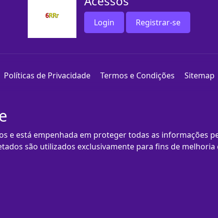
Acessos
Login
Registrar-se
Políticas de Privacidade
Termos e Condições
Sitemap
de
rios e está empenhada em proteger todas as informações p
tados são utilizados exclusivamente para fins de melhoria