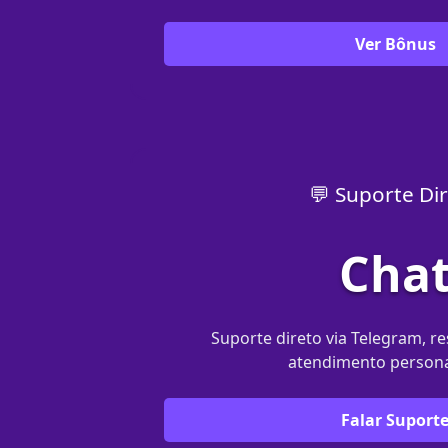
Ver Bônus
💬 Suporte Di
Cha
Suporte direto via Telegram, r
atendimento persona
Falar Suport