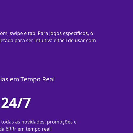
, swipe e tap. Para jogos específicos, o
ada para ser intuitiva e fácil de usar com
cias em Tempo Real
24/7
e todas as novidades, promoções e
da 6RRr em tempo real!