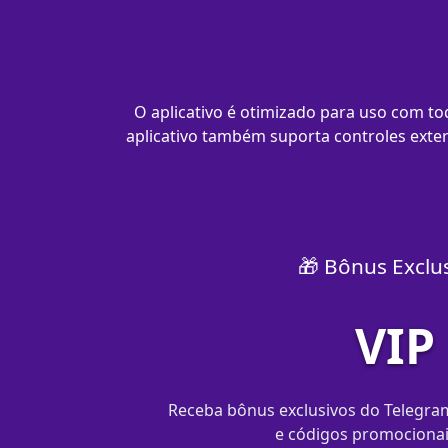
O aplicativo é otimizado para uso com t
aplicativo também suporta controles exter
🎁 Bônus Exclu
VIP
Receba bônus exclusivos do Telegra
e códigos promocionai