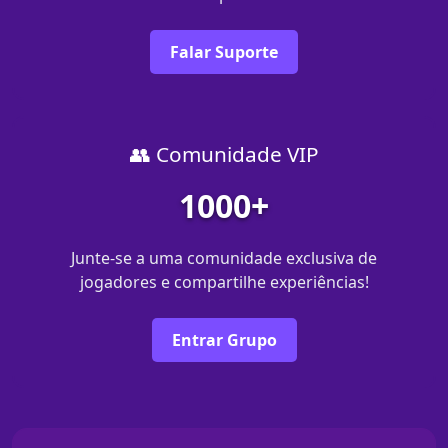
Falar Suporte
👥 Comunidade VIP
1000+
Junte-se a uma comunidade exclusiva de
jogadores e compartilhe experiências!
Entrar Grupo