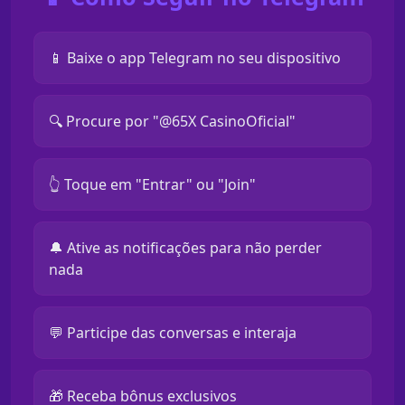
📱 Baixe o app Telegram no seu dispositivo
🔍 Procure por "@65X CasinoOficial"
👆 Toque em "Entrar" ou "Join"
🔔 Ative as notificações para não perder
nada
💬 Participe das conversas e interaja
🎁 Receba bônus exclusivos