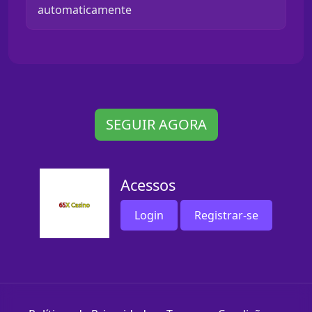
automaticamente
SEGUIR AGORA
Acessos
Login
Registrar-se