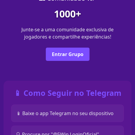
1000+
Junte-se a uma comunidade exclusiva de
jogadores e compartilhe experiências!
Entrar Grupo
📱 Como Seguir no Telegram
📱 Baixe o app Telegram no seu dispositivo
🔍 Procure por "@5Win LoginOficial"