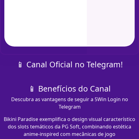
📱 Canal Oficial no Telegram!
📱 Benefícios do Canal
Descubra as vantagens de seguir a 5Win Login no
Telegram
Bikini Paradise exemplifica o design visual característico
dos slots temáticos da PG Soft, combinando estética
anime-inspired com mecânicas de jogo