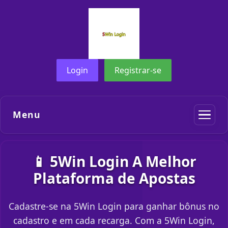
Login
Registrar-se
Menu
📱 5Win Login A Melhor
Plataforma de Apostas
Cadastre-se na 5Win Login para ganhar bônus no
cadastro e em cada recarga. Com a 5Win Login,