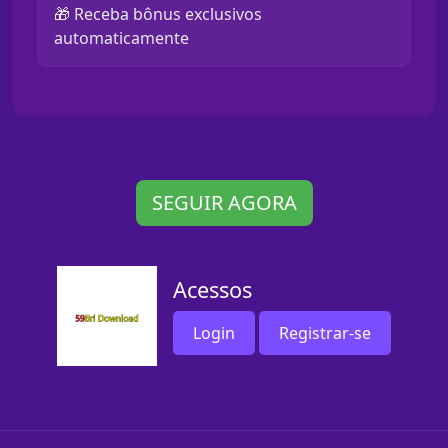
🎁 Receba bônus exclusivos
automaticamente
SEGUIR AGORA
Acessos
Login
Registrar-se