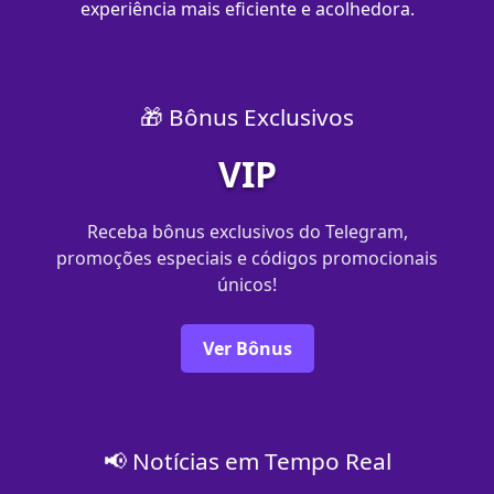
experiência mais eficiente e acolhedora.
🎁 Bônus Exclusivos
VIP
Receba bônus exclusivos do Telegram,
promoções especiais e códigos promocionais
únicos!
Ver Bônus
📢 Notícias em Tempo Real