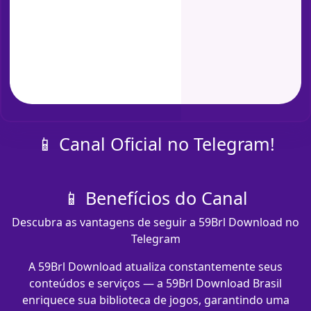
📱 Canal Oficial no Telegram!
📱 Benefícios do Canal
Descubra as vantagens de seguir a 59Brl Download no
Telegram
A 59Brl Download atualiza constantemente seus
conteúdos e serviços — a 59Brl Download Brasil
enriquece sua biblioteca de jogos, garantindo uma