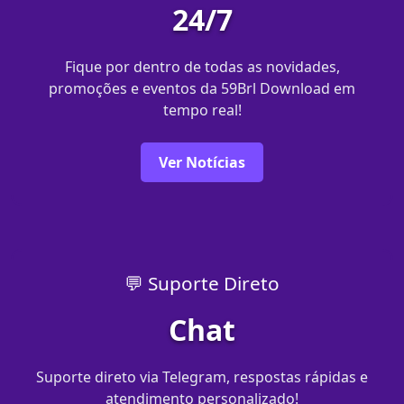
24/7
Fique por dentro de todas as novidades,
promoções e eventos da 59Brl Download em
tempo real!
Ver Notícias
💬 Suporte Direto
Chat
Suporte direto via Telegram, respostas rápidas e
atendimento personalizado!