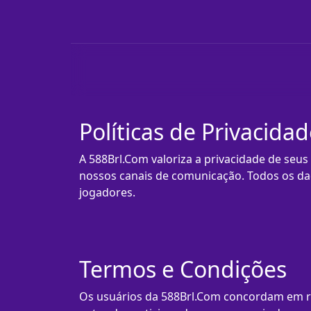
Políticas de Privacida
A 588Brl.Com valoriza a privacidade de seu
nossos canais de comunicação. Todos os dad
jogadores.
Termos e Condições
Os usuários da 588Brl.Com concordam em res