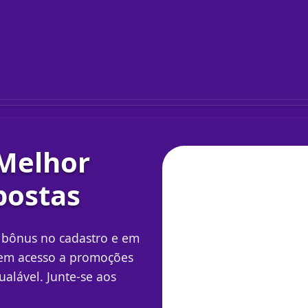
 Melhor
postas
 bônus no cadastro e em
tem acesso a promoções
ualável. Junte-se aos