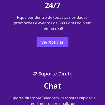
24/7
Fique por dentro de todas as novidades,
promoções e eventos da 580 Com Login em
tempo real!
Ver Notícias
💬 Suporte Direto
Chat
Suporte direto via Telegram, respostas rápidas e
atendimento personalizado!