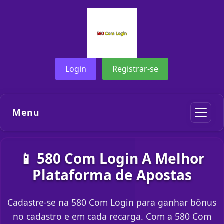
Login
Registrar-se
Menu
📱 580 Com Login A Melhor
Plataforma de Apostas
Cadastre-se na 580 Com Login para ganhar bônus
no cadastro e em cada recarga. Com a 580 Com