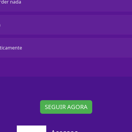
erder nada
a
aticamente
SEGUIR AGORA