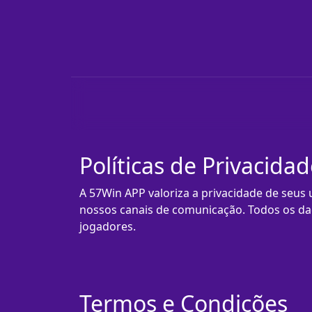
Políticas de Privacida
A 57Win APP valoriza a privacidade de seus
nossos canais de comunicação. Todos os dad
jogadores.
Termos e Condições