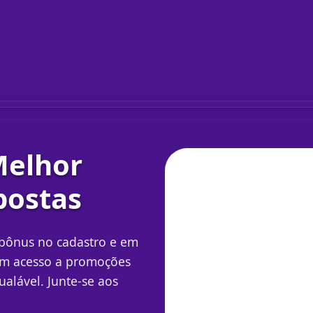
Melhor
postas
bônus no cadastro e em
em acesso a promoções
ualável. Junte-se aos