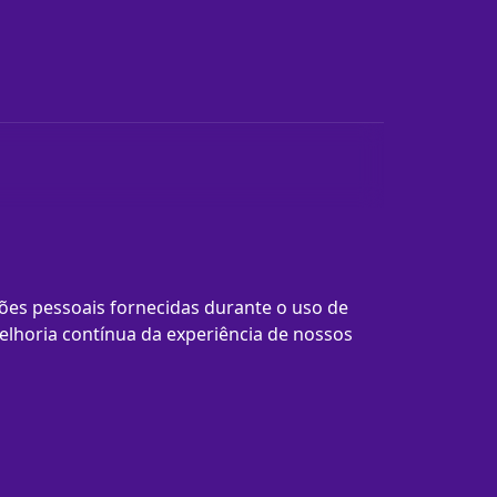
ões pessoais fornecidas durante o uso de
elhoria contínua da experiência de nossos