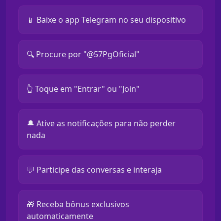
📱 Baixe o app Telegram no seu dispositivo
🔍 Procure por "@57PgOficial"
👆 Toque em "Entrar" ou "Join"
🔔 Ative as notificações para não perder
nada
💬 Participe das conversas e interaja
🎁 Receba bônus exclusivos
automaticamente