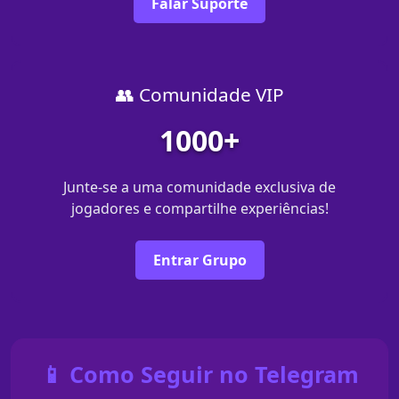
Falar Suporte
👥 Comunidade VIP
1000+
Junte-se a uma comunidade exclusiva de
jogadores e compartilhe experiências!
Entrar Grupo
📱 Como Seguir no Telegram