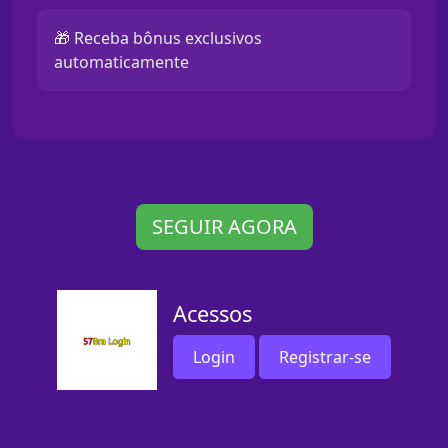
🎁 Receba bônus exclusivos
automaticamente
SEGUIR AGORA
Acessos
Login
Registrar-se