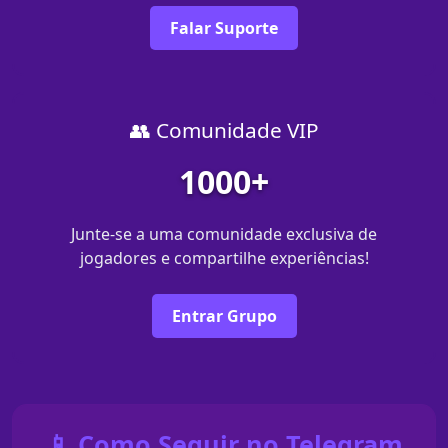
Falar Suporte
👥 Comunidade VIP
1000+
Junte-se a uma comunidade exclusiva de
jogadores e compartilhe experiências!
Entrar Grupo
📱 Como Seguir no Telegram