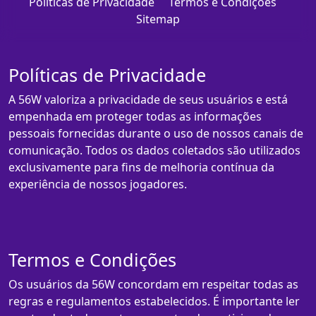
Políticas de Privacidade
Termos e Condições
Sitemap
Políticas de Privacidade
A 56W valoriza a privacidade de seus usuários e está
empenhada em proteger todas as informações
pessoais fornecidas durante o uso de nossos canais de
comunicação. Todos os dados coletados são utilizados
exclusivamente para fins de melhoria contínua da
experiência de nossos jogadores.
Termos e Condições
Os usuários da 56W concordam em respeitar todas as
regras e regulamentos estabelecidos. É importante ler