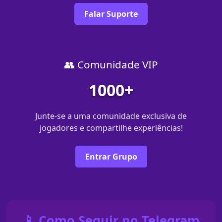
Falar Suporte
👥 Comunidade VIP
1000+
Junte-se a uma comunidade exclusiva de
jogadores e compartilhe experiências!
Entrar Grupo
📱 Como Seguir no Telegram