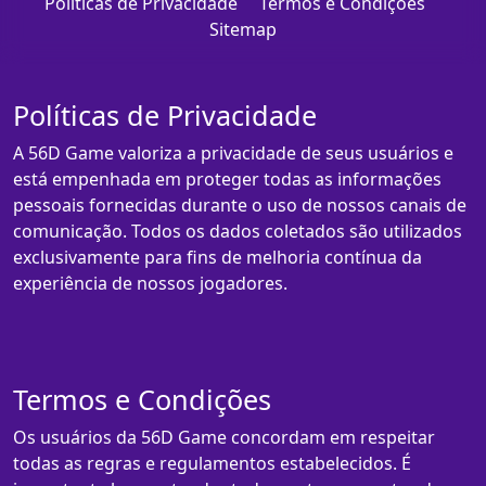
Políticas de Privacidade
Termos e Condições
Sitemap
Políticas de Privacidade
A 56D Game valoriza a privacidade de seus usuários e
está empenhada em proteger todas as informações
pessoais fornecidas durante o uso de nossos canais de
comunicação. Todos os dados coletados são utilizados
exclusivamente para fins de melhoria contínua da
experiência de nossos jogadores.
Termos e Condições
Os usuários da 56D Game concordam em respeitar
todas as regras e regulamentos estabelecidos. É