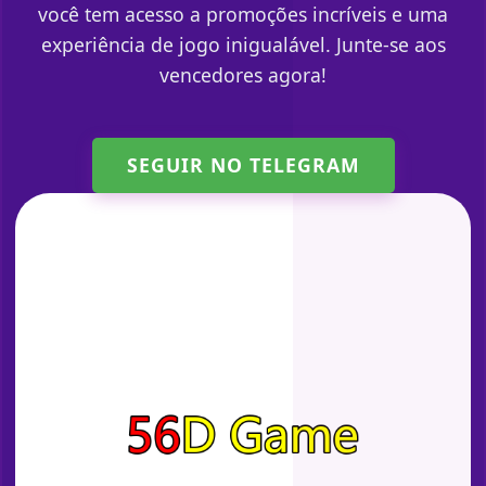
você tem acesso a promoções incríveis e uma
experiência de jogo inigualável. Junte-se aos
vencedores agora!
SEGUIR NO TELEGRAM