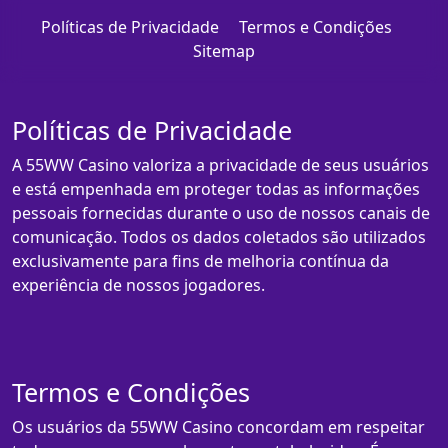
Políticas de Privacidade
Termos e Condições
Sitemap
Políticas de Privacidade
A 55WW Casino valoriza a privacidade de seus usuários
e está empenhada em proteger todas as informações
pessoais fornecidas durante o uso de nossos canais de
comunicação. Todos os dados coletados são utilizados
exclusivamente para fins de melhoria contínua da
experiência de nossos jogadores.
Termos e Condições
Os usuários da 55WW Casino concordam em respeitar