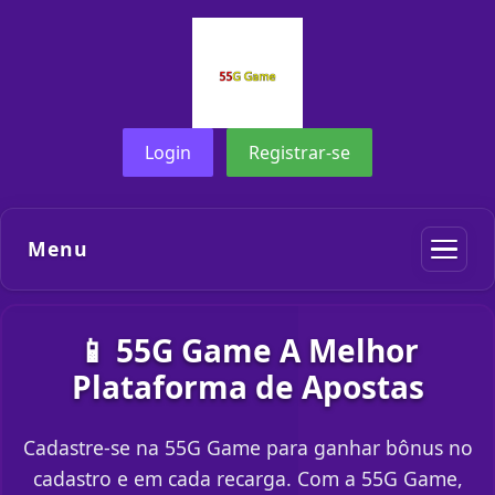
Login
Registrar-se
Menu
📱 55G Game A Melhor
Plataforma de Apostas
Cadastre-se na 55G Game para ganhar bônus no
cadastro e em cada recarga. Com a 55G Game,