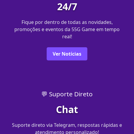
24/7
Fique por dentro de todas as novidades,
promoções e eventos da 55G Game em tempo
real!
Ver Notícias
💬 Suporte Direto
Chat
Suporte direto via Telegram, respostas rápidas e
atendimento personalizado!