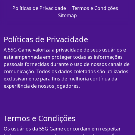
Políticas de Privacidade
Termos e Condições
Sitemap
Políticas de Privacidade
A 55G Game valoriza a privacidade de seus usuários e
está empenhada em proteger todas as informações
pessoais fornecidas durante o uso de nossos canais de
comunicação. Todos os dados coletados são utilizados
exclusivamente para fins de melhoria contínua da
experiência de nossos jogadores.
Termos e Condições
Os usuários da 55G Game concordam em respeitar