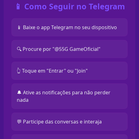
📱 Como Seguir no Telegram
📱 Baixe o app Telegram no seu dispositivo
🔍 Procure por "@55G GameOficial"
👆 Toque em "Entrar" ou "Join"
🔔 Ative as notificações para não perder
nada
💬 Participe das conversas e interaja