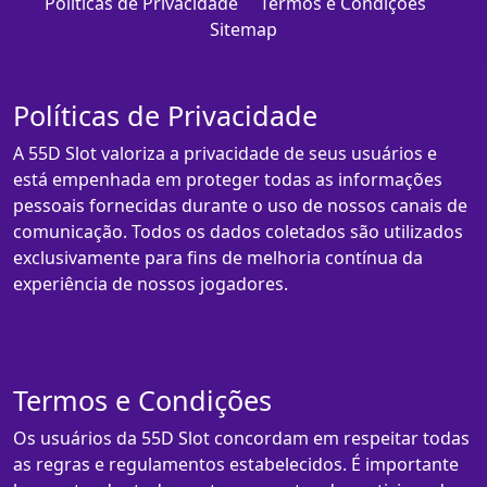
Políticas de Privacidade
Termos e Condições
Sitemap
Políticas de Privacidade
A 55D Slot valoriza a privacidade de seus usuários e
está empenhada em proteger todas as informações
pessoais fornecidas durante o uso de nossos canais de
comunicação. Todos os dados coletados são utilizados
exclusivamente para fins de melhoria contínua da
experiência de nossos jogadores.
Termos e Condições
Os usuários da 55D Slot concordam em respeitar todas
as regras e regulamentos estabelecidos. É importante