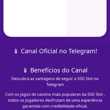
📱 Canal Oficial no Telegram!
📱 Benefícios do Canal
Descubra as vantagens de seguir a 55D Slot no
Telegram
Com os jogos de cassino mais populares da 55D Slot ,
todos os jogadores desfrutam de uma experiência
garantida com credibilidade oficial.