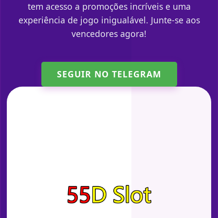
tem acesso a promoções incríveis e uma
experiência de jogo inigualável. Junte-se aos
vencedores agora!
SEGUIR NO TELEGRAM