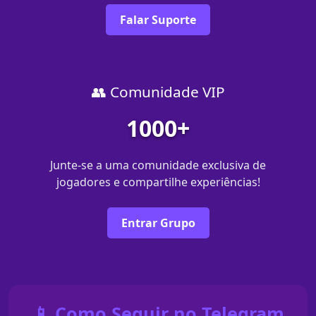
Falar Suporte
👥 Comunidade VIP
1000+
Junte-se a uma comunidade exclusiva de
jogadores e compartilhe experiências!
Entrar Grupo
📱 Como Seguir no Telegram