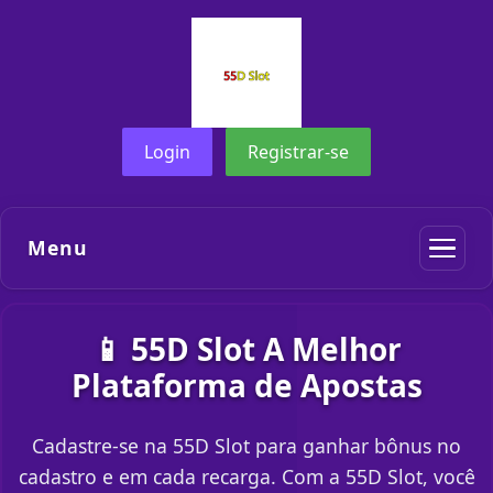
Login
Registrar-se
Menu
📱 55D Slot A Melhor
Plataforma de Apostas
Cadastre-se na 55D Slot para ganhar bônus no
cadastro e em cada recarga. Com a 55D Slot, você