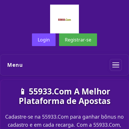
Login
Registrar-se
Menu
📱 55933.Com A Melhor
Plataforma de Apostas
Cadastre-se na 55933.Com para ganhar bônus no
cadastro e em cada recarga. Com a 55933.Com,