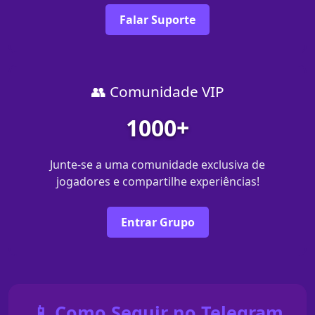
Falar Suporte
👥 Comunidade VIP
1000+
Junte-se a uma comunidade exclusiva de
jogadores e compartilhe experiências!
Entrar Grupo
📱 Como Seguir no Telegram