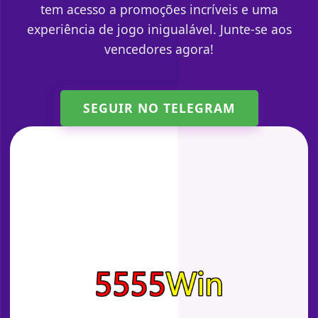
tem acesso a promoções incríveis e uma
experiência de jogo inigualável. Junte-se aos
vencedores agora!
SEGUIR NO TELEGRAM