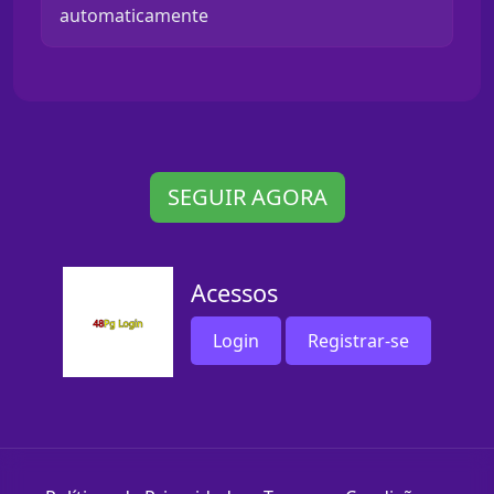
automaticamente
SEGUIR AGORA
Acessos
Login
Registrar-se