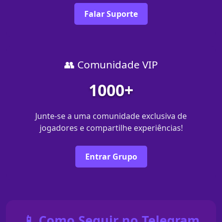
Falar Suporte
👥 Comunidade VIP
1000+
Junte-se a uma comunidade exclusiva de
jogadores e compartilhe experiências!
Entrar Grupo
📱 Como Seguir no Telegram