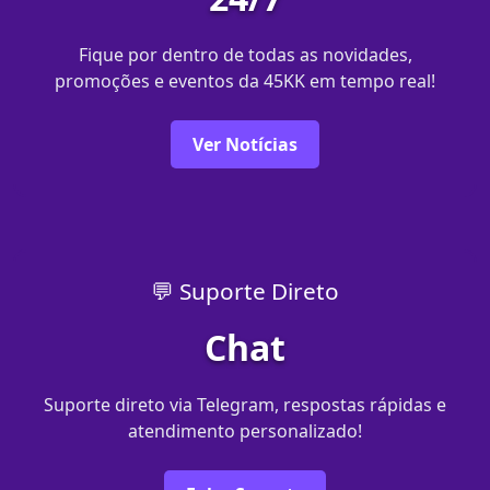
Fique por dentro de todas as novidades,
promoções e eventos da 45KK em tempo real!
Ver Notícias
💬 Suporte Direto
Chat
Suporte direto via Telegram, respostas rápidas e
atendimento personalizado!