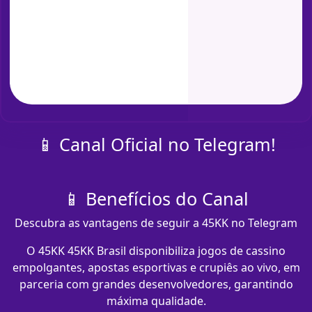
📱 Canal Oficial no Telegram!
📱 Benefícios do Canal
Descubra as vantagens de seguir a 45KK no Telegram
O 45KK 45KK Brasil disponibiliza jogos de cassino
empolgantes, apostas esportivas e crupiês ao vivo, em
parceria com grandes desenvolvedores, garantindo
máxima qualidade.