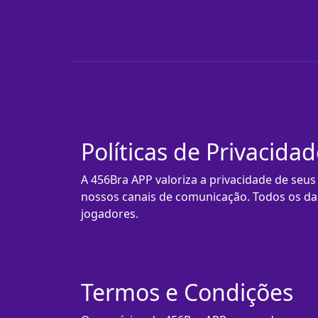
Políticas de Privacida
A 456Bra APP valoriza a privacidade de seu
nossos canais de comunicação. Todos os dad
jogadores.
Termos e Condições