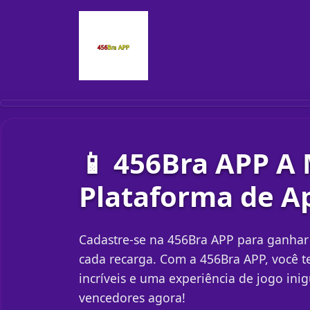
📱 456Bra APP A
Plataforma de A
Cadastre-se na 456Bra APP para ganhar
cada recarga. Com a 456Bra APP, você 
incríveis e uma experiência de jogo inig
vencedores agora!