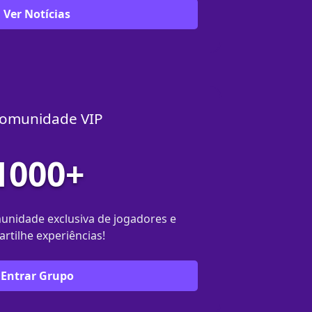
Ver Notícias
Comunidade VIP
1000+
unidade exclusiva de jogadores e
rtilhe experiências!
Entrar Grupo