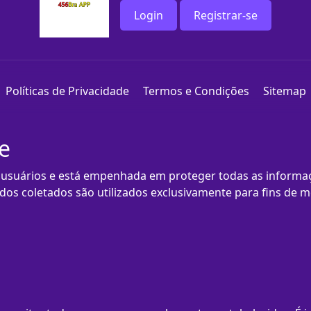
Login
Registrar-se
Políticas de Privacidade
Termos e Condições
Sitemap
de
s usuários e está empenhada em proteger todas as informa
os coletados são utilizados exclusivamente para fins de m