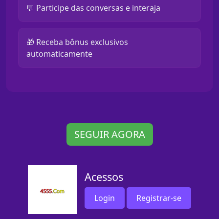
💬 Participe das conversas e interaja
🎁 Receba bônus exclusivos
automaticamente
SEGUIR AGORA
Acessos
Login
Registrar-se