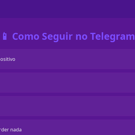
📱 Como Seguir no Telegram
ositivo
erder nada