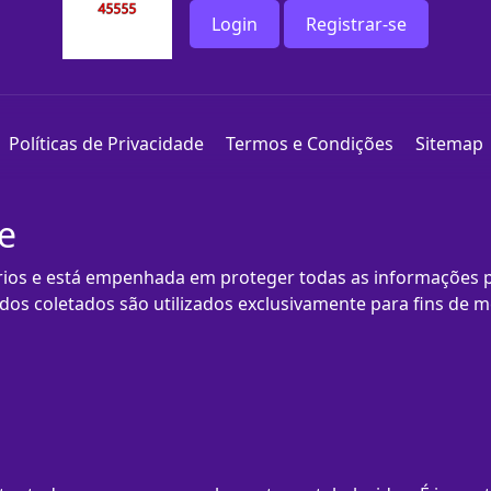
Login
Registrar-se
Políticas de Privacidade
Termos e Condições
Sitemap
de
ários e está empenhada em proteger todas as informações 
os coletados são utilizados exclusivamente para fins de m