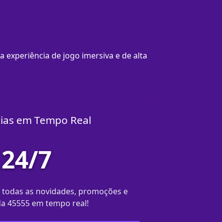
a experiência de jogo imersiva e de alta
cias em Tempo Real
24/7
e todas as novidades, promoções e
da 45555 em tempo real!