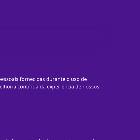
pessoais fornecidas durante o uso de
elhoria contínua da experiência de nossos