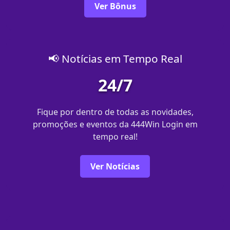
Ver Bônus
📢 Notícias em Tempo Real
24/7
Fique por dentro de todas as novidades,
promoções e eventos da 444Win Login em
tempo real!
Ver Notícias