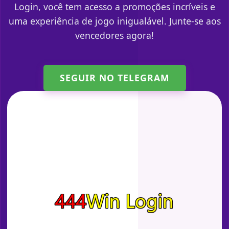
Login, você tem acesso a promoções incríveis e
uma experiência de jogo inigualável. Junte-se aos
vencedores agora!
SEGUIR NO TELEGRAM