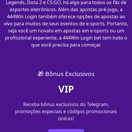
Legends, Dota 2 e CS:GO, há algo para todos os fãs de
esportes eletrônicos. Além das apostas pré-jogo, a
444Win Login também oferece opções de apostas ao
vivo para muitos de seus eventos de e-sports. Portanto,
seja você um novato em apostas em e-sports ou um
profissional experiente, a 444Win Login bet tem tudo o
que você precisa para começar.
🎁 Bônus Exclusivos
VIP
Receba bônus exclusivos do Telegram,
promoções especiais e códigos promocionais
únicos!