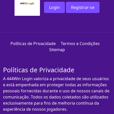
Login
Registrar-se
Políticas de Privacidade
Termos e Condições
Sitemap
Políticas de Privacidade
A 444Win Login valoriza a privacidade de seus usuários
e está empenhada em proteger todas as informações
pessoais fornecidas durante o uso de nossos canais de
comunicação. Todos os dados coletados são utilizados
exclusivamente para fins de melhoria contínua da
experiência de nossos jogadores.