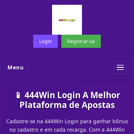
Login
Registrar-se
Menu
📱 444Win Login A Melhor
Plataforma de Apostas
Cadastre-se na 444Win Login para ganhar bônus
no cadastro e em cada recarga. Com a 444Win