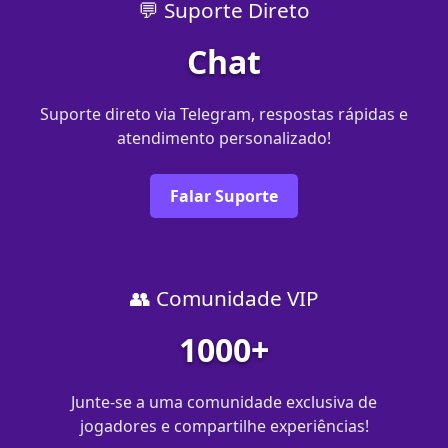
💬 Suporte Direto
Chat
Suporte direto via Telegram, respostas rápidas e
atendimento personalizado!
Falar Suporte
👥 Comunidade VIP
1000+
Junte-se a uma comunidade exclusiva de
jogadores e compartilhe experiências!