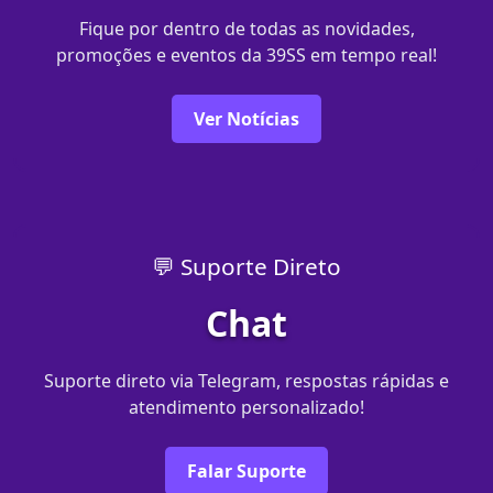
Fique por dentro de todas as novidades,
promoções e eventos da 39SS em tempo real!
Ver Notícias
💬 Suporte Direto
Chat
Suporte direto via Telegram, respostas rápidas e
atendimento personalizado!
Falar Suporte