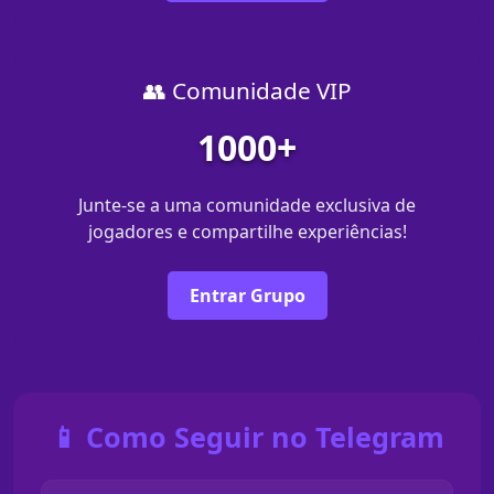
👥 Comunidade VIP
1000+
Junte-se a uma comunidade exclusiva de
jogadores e compartilhe experiências!
Entrar Grupo
📱 Como Seguir no Telegram