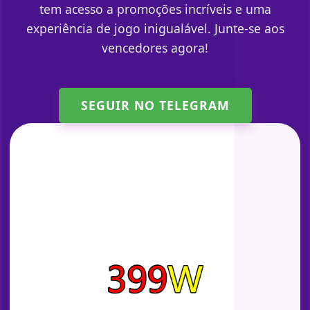
tem acesso a promoções incríveis e uma
experiência de jogo inigualável. Junte-se aos
vencedores agora!
SEGUIR NO TELEGRAM