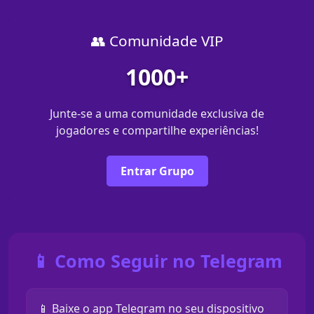
👥 Comunidade VIP
1000+
Junte-se a uma comunidade exclusiva de
jogadores e compartilhe experiências!
Entrar Grupo
📱 Como Seguir no Telegram
📱 Baixe o app Telegram no seu dispositivo