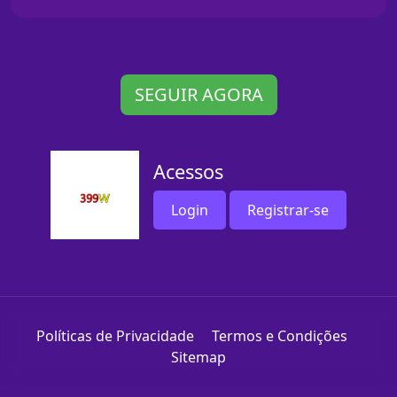
SEGUIR AGORA
Acessos
Login
Registrar-se
Políticas de Privacidade
Termos e Condições
Sitemap