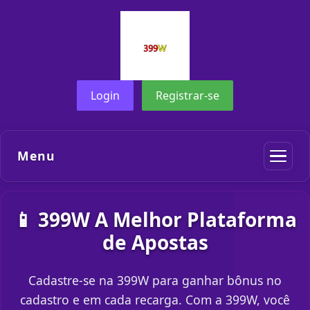
Login
Registrar-se
Menu
📱 399W A Melhor Plataforma
de Apostas
Cadastre-se na 399W para ganhar bônus no
cadastro e em cada recarga. Com a 399W, você