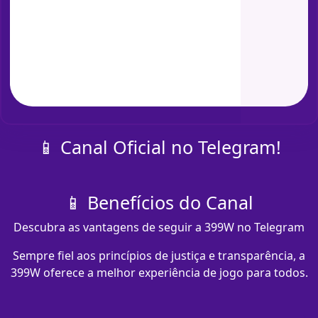
📱 Canal Oficial no Telegram!
📱 Benefícios do Canal
Descubra as vantagens de seguir a 399W no Telegram
Sempre fiel aos princípios de justiça e transparência, a
399W oferece a melhor experiência de jogo para todos.