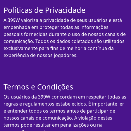
Políticas de Privacidade
A 399W valoriza a privacidade de seus usuários e está
empenhada em proteger todas as informações
pessoais fornecidas durante o uso de nossos canais de
comunicação. Todos os dados coletados são utilizados
exclusivamente para fins de melhoria contínua da
experiência de nossos jogadores.
Termos e Condições
Os usuários da 399W concordam em respeitar todas as
regras e regulamentos estabelecidos. É importante ler
e entender todos os termos antes de participar de
nossos canais de comunicação. A violação destes
termos pode resultar em penalizações ou na