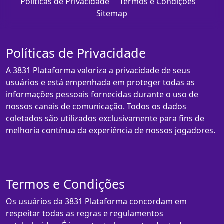
Políticas de Privacidade
Termos e Condições
Sitemap
Políticas de Privacidade
A 3831 Plataforma valoriza a privacidade de seus
usuários e está empenhada em proteger todas as
informações pessoais fornecidas durante o uso de
nossos canais de comunicação. Todos os dados
coletados são utilizados exclusivamente para fins de
melhoria contínua da experiência de nossos jogadores.
Termos e Condições
Os usuários da 3831 Plataforma concordam em
respeitar todas as regras e regulamentos