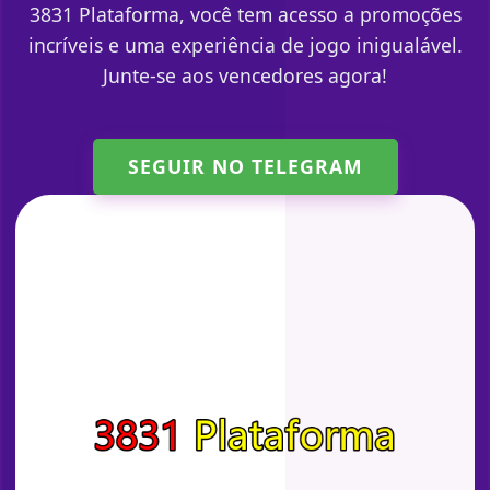
3831 Plataforma, você tem acesso a promoções
incríveis e uma experiência de jogo inigualável.
Junte-se aos vencedores agora!
SEGUIR NO TELEGRAM