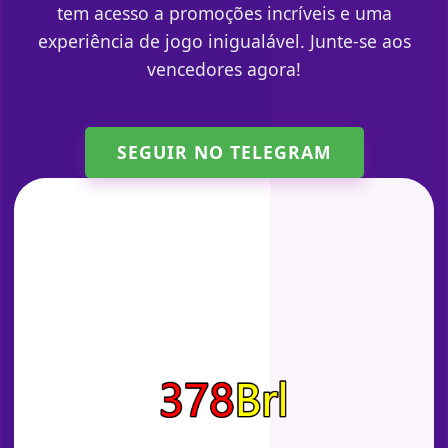
tem acesso a promoções incríveis e uma
experiência de jogo inigualável. Junte-se aos
vencedores agora!
SEGUIR NO TELEGRAM