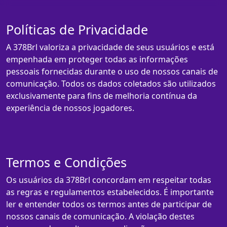
Políticas de Privacidade
A 378Brl valoriza a privacidade de seus usuários e está
empenhada em proteger todas as informações
pessoais fornecidas durante o uso de nossos canais de
comunicação. Todos os dados coletados são utilizados
exclusivamente para fins de melhoria contínua da
experiência de nossos jogadores.
Termos e Condições
Os usuários da 378Brl concordam em respeitar todas
as regras e regulamentos estabelecidos. É importante
ler e entender todos os termos antes de participar de
nossos canais de comunicação. A violação destes