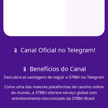
📱 Canal Oficial no Telegram!
📱 Benefícios do Canal
Descubra as vantagens de seguir a 378Brl no Telegram
Como uma das maiores plataformas de cassino online
do mundo, a 378Brl oferece serviço global com
entretenimento sincronizado da 378Brl Brasil .