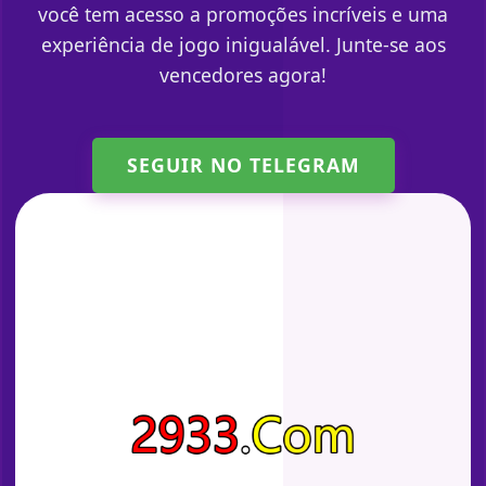
você tem acesso a promoções incríveis e uma
experiência de jogo inigualável. Junte-se aos
vencedores agora!
SEGUIR NO TELEGRAM