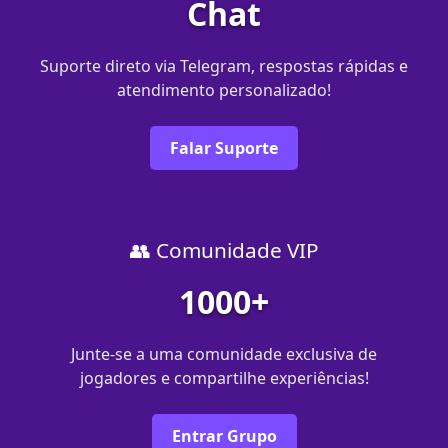
Chat
Suporte direto via Telegram, respostas rápidas e
atendimento personalizado!
Falar Suporte
👥 Comunidade VIP
1000+
Junte-se a uma comunidade exclusiva de
jogadores e compartilhe experiências!
Entrar Grupo