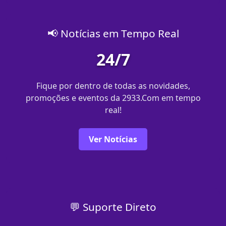
📢 Notícias em Tempo Real
24/7
Fique por dentro de todas as novidades,
promoções e eventos da 2933.Com em tempo
real!
Ver Notícias
💬 Suporte Direto