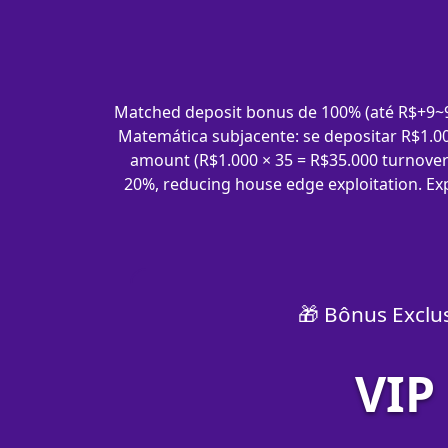
Matched deposit bonus de 100% (até R$+9~99 
Matemática subjacente: se depositar R$1.00
amount (R$1.000 × 35 = R$35.000 turnover
20%, reducing house edge exploitation. Ex
🎁 Bônus Exclu
VIP