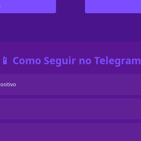
e
📱 Como Seguir no Telegram
ositivo