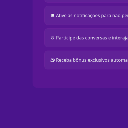
🔔 Ative as notificações para não p
💬 Participe das conversas e interaj
🎁 Receba bônus exclusivos autom