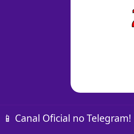
📱 Canal Oficial no Telegram!