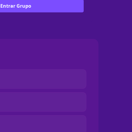
Entrar Grupo