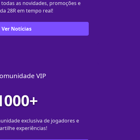
e todas as novidades, promoções e
 da 28R em tempo real!
Ver Notícias
Comunidade VIP
1000+
unidade exclusiva de jogadores e
rtilhe experiências!