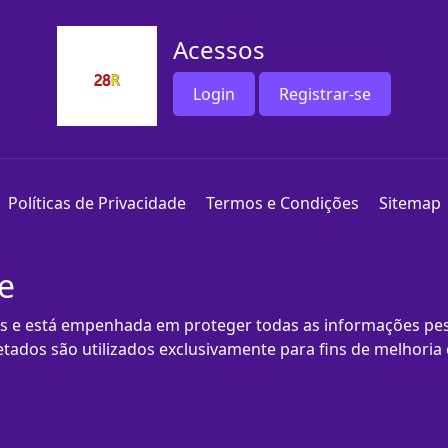
Acessos
Login
Registrar-se
Políticas de Privacidade
Termos e Condições
Sitemap
de
ios e está empenhada em proteger todas as informações pe
tados são utilizados exclusivamente para fins de melhoria