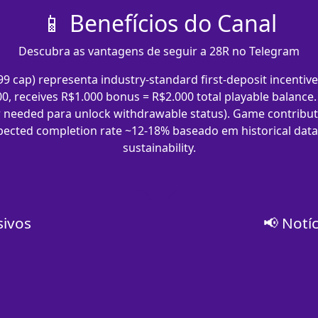
📱 Benefícios do Canal
Descubra as vantagens de seguir a 28R no Telegram
cap) representa industry-standard first-deposit incentive
0, receives R$1.000 bonus = R$2.000 total playable balance
 needed para unlock withdrawable status). Game contributio
pected completion rate ~12-18% baseado em historical data,
sustainability.
sivos
📢 Notí