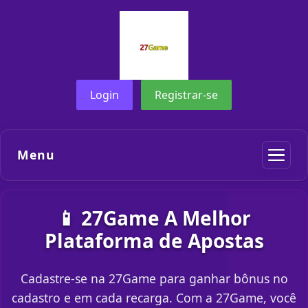
Login
Registrar-se
Menu
📱 27Game A Melhor
Plataforma de Apostas
Cadastre-se na 27Game para ganhar bônus no
cadastro e em cada recarga. Com a 27Game, você