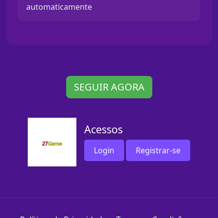
automaticamente
SEGUIR AGORA
Acessos
Login
Registrar-se