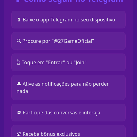
📱 Baixe o app Telegram no seu dispositivo
🔍 Procure por "@27GameOficial"
👆 Toque em "Entrar" ou "Join"
🔔 Ative as notificações para não perder
nada
💬 Participe das conversas e interaja
🎁 Receba bônus exclusivos