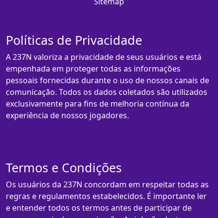
Sitemap
Políticas de Privacidade
A 237N valoriza a privacidade de seus usuários e está
empenhada em proteger todas as informações
pessoais fornecidas durante o uso de nossos canais de
comunicação. Todos os dados coletados são utilizados
exclusivamente para fins de melhoria contínua da
experiência de nossos jogadores.
Termos e Condições
Os usuários da 237N concordam em respeitar todas as
regras e regulamentos estabelecidos. É importante ler
e entender todos os termos antes de participar de