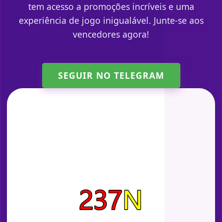
tem acesso a promoções incríveis e uma
experiência de jogo inigualável. Junte-se aos
vencedores agora!
SEGUIR NO TELEGRAM