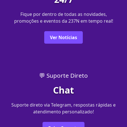
Fique por dentro de todas as novidades,
promoções e eventos da 237N em tempo real!
Ver Notícias
💬 Suporte Direto
Chat
Suporte direto via Telegram, respostas rápidas e
atendimento personalizado!