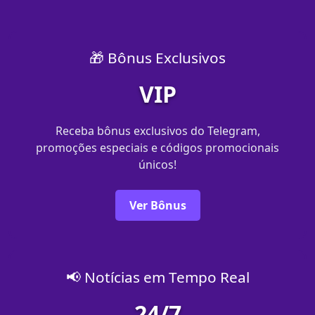
🎁 Bônus Exclusivos
VIP
Receba bônus exclusivos do Telegram,
promoções especiais e códigos promocionais
únicos!
Ver Bônus
📢 Notícias em Tempo Real
24/7