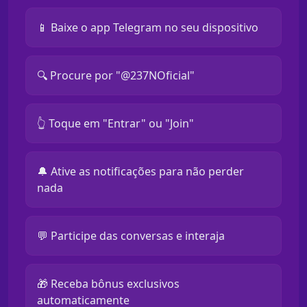
📱 Baixe o app Telegram no seu dispositivo
🔍 Procure por "@237NOficial"
👆 Toque em "Entrar" ou "Join"
🔔 Ative as notificações para não perder
nada
💬 Participe das conversas e interaja
🎁 Receba bônus exclusivos
automaticamente