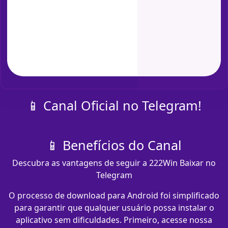
📱 Canal Oficial no Telegram!
📱 Benefícios do Canal
Descubra as vantagens de seguir a 222Win Baixar no
Telegram
O processo de download para Android foi simplificado
para garantir que qualquer usuário possa instalar o
aplicativo sem dificuldades. Primeiro, acesse nossa