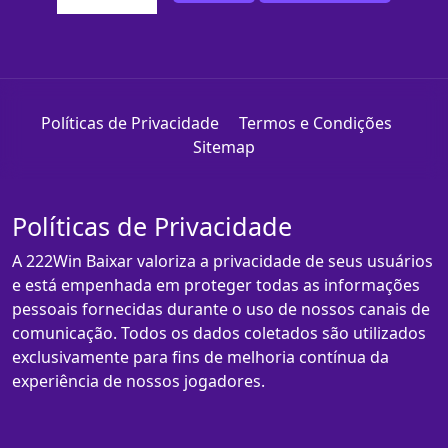
Políticas de Privacidade
Termos e Condições
Sitemap
Políticas de Privacidade
A 222Win Baixar valoriza a privacidade de seus usuários
e está empenhada em proteger todas as informações
pessoais fornecidas durante o uso de nossos canais de
comunicação. Todos os dados coletados são utilizados
exclusivamente para fins de melhoria contínua da
experiência de nossos jogadores.