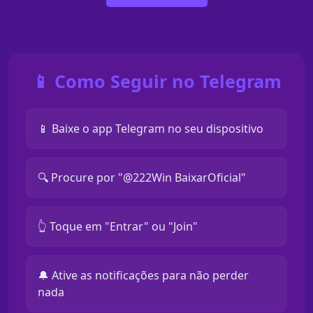
📱 Como Seguir no Telegram
📱 Baixe o app Telegram no seu dispositivo
🔍 Procure por "@222Win BaixarOficial"
👆 Toque em "Entrar" ou "Join"
🔔 Ative as notificações para não perder
nada