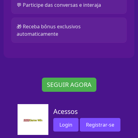
💬 Participe das conversas e interaja
🎁 Receba bônus exclusivos
automaticamente
SEGUIR AGORA
Acessos
Login
Registrar-se