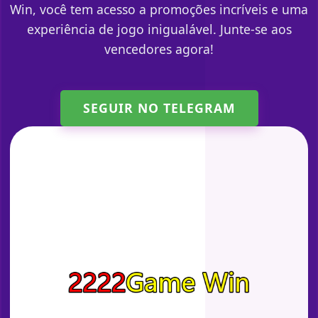
Win, você tem acesso a promoções incríveis e uma
experiência de jogo inigualável. Junte-se aos
vencedores agora!
SEGUIR NO TELEGRAM