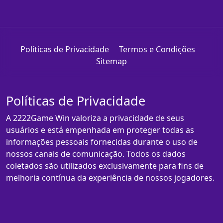
Políticas de Privacidade
Termos e Condições
Sitemap
Políticas de Privacidade
A 2222Game Win valoriza a privacidade de seus
usuários e está empenhada em proteger todas as
informações pessoais fornecidas durante o uso de
nossos canais de comunicação. Todos os dados
coletados são utilizados exclusivamente para fins de
melhoria contínua da experiência de nossos jogadores.